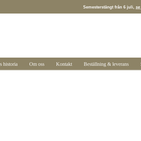
Semesterstängt från 6 juli,
se 
s historia
Om oss
Kontakt
Beställning & leverans