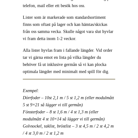
telefon, mail eller ett besök hos oss.
Lister som är markerade som standardsortiment
finns som oftast på lager och kan hämtas/skickas
från oss samma vecka. Skulle något vara slut hyvlar
vi fram detta inom 1-2 veckor.
Alla lister hyvlas fram i fallande längder. Vid order
tar vi gärna emot en lista på vilka längder du
behöver få ut inklusive germån så vi kan plocka
optimala längder med minimalt med spill för dig.
Exempel:
Dörrfoder – 10st 2,1 m / 5 st 1,2 m (eller modulmått
5 st 9×21 så lägger vi till germån)
Fönsterfoder – 8 st 1,6 m / 4 st 1,3 m (eller
modulmått 4 st 10×14 så lägger vi till germån)
Golvsockel, taklist, bröstlist – 3 st 4,5 m / 2 st 4,2 m
/ 4 st 3,0 m / 2 st 1,2 m