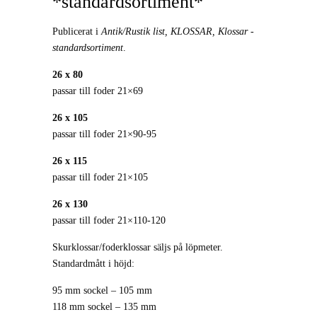
*standardsortiment*
Publicerat i
Antik/Rustik list
,
KLOSSAR
,
Klossar -
standardsortiment
.
26 x 80
passar till foder 21×69
26 x 105
passar till foder 21×90-95
26 x 115
passar till foder 21×105
26 x 130
passar till foder 21×110-120
Skurklossar/foderklossar säljs på löpmeter.
Standardmått i höjd:
95 mm sockel – 105 mm
118 mm sockel – 135 mm